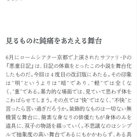
見るものに鈍痛をあたえる舞台
6月にロームシアター京都で上演されたサファリ・Pの
『悪童日記』は、日記の体裁をとったこの小説を舞台化
したものだ。今回は４度目の改訂版にあたる。その印象
は“明”というよりは“暗”であり、“軽”では全くな
く、“重”である。暴力的な場面では、見ていて思わず体を
こわばらせてしまう。その点では“快”ではなく、“不快”と
言ったら言い過ぎだろうか。装飾的なものは一切ない無
機質な舞台に、簡素な身なりの俳優たちが身体のみを
道具に、双子の物語を綴っていく。不思議なのはシンプ
ルで抽象度の高い舞台であるにもかかわらず、ある具