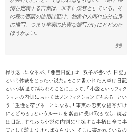
が実行したこと、でなければならない。（略）感
情を定義する言葉は、非常に漠然としている。そ
の種の言葉の使用は避け、物象や人間や自分自身
の描写、つまり事実の忠実な描写だけにとどめた
ほうがよい。
繰り返しになるが、『悪童日記』は「双子が書いた日記」
という体裁をとった小説だ。そこに書かれた文章は日記
という括弧で括られることによって、「小説というフィク
ションの内側においてはノンフィクションでもある」とい
う二重性を帯びることになる。「事実の忠実な描写だけ
にとどめる」というルールを素直に受け取るなら、読者
は日記、すなわち小説の内側に生起する事柄は全て事
実として読まなければならない。そこに書かれているの