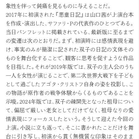
象性を伴って鈍痛を見るものに与えることだ。
2017年に初演された『悪童日記』は山口茜が上演台本
を作成・演出した、サファリ・Pの代表作のひとつである。
当日パンフレットに掲載されている、最新版に至るまで
の変遷は次のとおりだ。まず、初演時には感情表現を避
け、事実のみが簡潔に記された双子の日記の文体その
ものを舞台化することで、観客に思考を促すような作品
を目指した。それが2019年版では、双子の主人公のうち
一人を女性が演じることで、第二次世界大戦下を子ども
として過ごしたアゴタ・クリストフ自身の姿を投影し、こ
の物語が原作者の戦争体験からくるものであることを
示唆。2024年版では、双子の疎開先となった祖母につい
て、偏屈で厳しい老女としてだけでなく、祖母なりの愛
情表現にフォーカスしたという。そうして迎えた今回の
上演。小説に立ち返って、そこに書かれたことだけを舞
台に引き写し、初演から貫く無機質な印象はそのまま