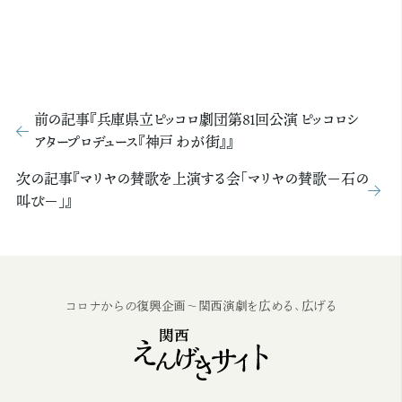
前の記事『兵庫県立ピッコロ劇団第81回公演 ピッコロシ
アタープロデュース『神戸 わが街』』
次の記事『マリヤの賛歌を上演する会「マリヤの賛歌－石の
叫び－」』
コロナからの復興企画～関西演劇を広める、広げる