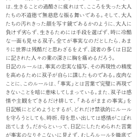
は、生きることの過酷さに疲れはて、こころを失った大人
たちの不道徳で無慈悲な振る舞いである。そして、大人
たちの汚れきった顔を写す鏡であるかのように、大人に
負けず劣らず、生きるためには手段を選ばず、時に冷酷
な一面も見せる双子。全てが事実なのだとしたら、あま
りに世界は残酷だと思わざるをえず、読者の多くは日記
に記された人々の業の深さに胸を痛めるだろう。
日記のルールは、事実の忠実な描写、その再現性の精度
を高めるために双子が自らに課したものである。皮肉な
ことに、このルールは、「事実」とは言葉で完璧に再現で
きないことを暗に意味してしまっている。また、双子は感
情や主観をできるだけ排して、「あるがままの事実」を
日記帳にとどめようとするが、どれだけ禁欲的にルール
を守ろうとしても、時折、母を思い出しては感情がこぼれ
出てしまう。だからといって、日記にしたためられた言葉
が事実のなりそこないに見えず、むしろルールを徹底で