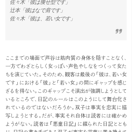
佐々木「彼は痩せ型です」
辻本「彼はなで肩です」
佐々木「彼は、若い女です」
ここまでの場面で芦谷は筋肉質の身体を隠すことなく、
一方でわざとらしく女っぽい声色やしなをつくって女た
ちを演じていた。そのため、観客は最後の「彼は、若い女
です」における「彼」と「若い女」の間にギャップを感じ
ざるを得ない。このギャップこそ演出が強調しようとして
いるところで、日記のルールはこのようにして舞台化さ
れているのではないだろうか。双子は事実を忠実に描
写しようとする。だが、事実それ自体は読者には確かめ
ようがない。読者は『悪童日記』に綴られた日記ととも