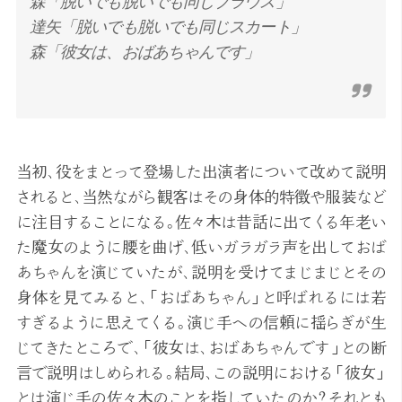
森「脱いでも脱いでも同じブラウス」
達矢「脱いでも脱いでも同じスカート」
森「彼女は、おばあちゃんです」
当初、役をまとって登場した出演者について改めて説明
されると、当然ながら観客はその身体的特徴や服装など
に注目することになる。佐々木は昔話に出てくる年老い
た魔女のように腰を曲げ、低いガラガラ声を出しておば
あちゃんを演じていたが、説明を受けてまじまじとその
身体を見てみると、「おばあちゃん」と呼ばれるには若
すぎるように思えてくる。演じ手への信頼に揺らぎが生
じてきたところで、「彼女は、おばあちゃんです」との断
言で説明はしめられる。結局、この説明における「彼女」
とは演じ手の佐々木のことを指していたのか？それとも