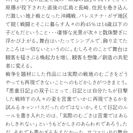
原爆が投下された直後の広島と長崎、住民を巻き込ん
だ激しい地上戦となった沖縄戦、パレスチナ・ガザ地区
で続く戦闘とそこに暮らす人々の約45％は14歳以下の
子どもだということ・・・凄惨な光景が次々と数珠繋ぎに
浮かび上がる。舞台はいたってシンプルで、飾り立てた
ところは一切ないというのに。むしろそのことで舞台は
観客を揺さぶる喚起力を増し、観客を想像／創造の共犯
者に変える。
戦争を題材にした作品には実際の戦地のむごさをどう
やっても再現できないことへのもどかしさがつきまとう。
『悪童日記』の双子にとって、日記とは自分たちが目撃
した戦時下の人々の姿を言葉でいかに再現できるかを
試みるキャンバスだったのではないか。そして日記のル
ールを書き入れたのは、「実際のむごさは言葉ではあら
わしきれない」というもどかしさのあらわれであろう。た
だ、それでも書かざるをえなかった。サファリ・Pの舞台