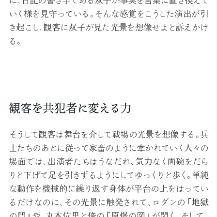
に、日記の書き手である双子が事実を言葉に置き換えて
いく様を見守っている。そんな感覚をこうした演出が引
き起こし、観客に双子が見た光景を想像せよと訴えかけ
る。
観客を共犯者に変える力
そうして観客は舞台を介して戦場の光景を想像する。兵
士たちのあとに従って家畜のように牽かれていく人々の
場面では、出演者たちはうなだれ、気力なく両碗をだら
りと下げて足を引きずるようにしてゆっくりと歩く。単純
な動作を機械的に繰り返す身体が平台の上をはってい
るだけなのに、その光景に触発されて、ロダンの『地獄
の門』や、丸木位里と俊の『原爆の図』が閃く。そして、