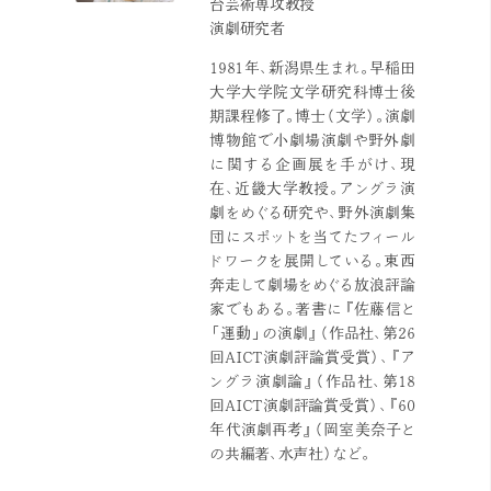
台芸術専攻教授
演劇研究者
1981年、新潟県生まれ。早稲田
大学大学院文学研究科博士後
期課程修了。博士（文学）。演劇
博物館で小劇場演劇や野外劇
に関する企画展を手がけ、現
在、近畿大学教授。アングラ演
劇をめぐる研究や、野外演劇集
団にスポットを当てたフィール
ドワークを展開している。東西
奔走して劇場をめぐる放浪評論
家でもある。著書に『佐藤信と
「運動」の演劇』（作品社、第26
回AICT演劇評論賞受賞）、『ア
ングラ演劇論』（作品社、第18
回AICT演劇評論賞受賞）、『60
年代演劇再考』（岡室美奈子と
の共編著、水声社）など。