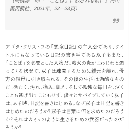
（高橋源一郎『「ことば」に殺される前に』河出
書房新社、2021年、22―23頁）
アゴタ・クリストフの『悪童日記』の主人公であり、タイ
トルにもなっている日記の書き手である双子もまた、
「ことば」を必要とした人物だ。戦火の炎がじわじわと迫
ってくる状況で、双子は疎開するために親元を離れ、母
方の祖母に引き取られる。その後の生活は過酷なもの
だ。冷たく、汚れ、痛み、飢え、そして孤独な毎日を、泣く
ことも逃げ出すこともせず、淡々とサバイブしていく双子
は、ある時、日記を書きはじめる。なぜ双子は日記を書き
はじめたのだろうか？双子は言葉に何を求めたのだろう
か？それはカミュのように生きるための武器だったのだ
ろうか？