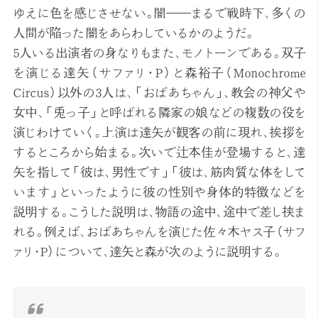
ゆえに色を感じさせない。闇――まるで戦時下、多くの
人間が陥った闇をあらわしているかのようだ。
5人いる出演者の身なりもまた、モノトーンである。双子
を演じる達矢（サファリ・P）と森裕子（Monochrome
Circus）以外の3人は、「おばあちゃん」、教会の神父や
女中、「兎っ子」と呼ばれる隣家の娘などの複数の役を
演じわけていく。上演は達矢が観客の前に現れ、挨拶を
するところから始まる。次いで辻本佳が登場すると、達
矢を指して「彼は、男性です」「彼は、筋肉質な体をして
います」といったように彼の性別や身体的特徴などを
説明する。こうした説明は、物語の途中、途中で差し挟ま
れる。例えば、おばあちゃんを演じた佐々木ヤス子（サフ
ァリ・P）について、達矢と森が次のように説明する。