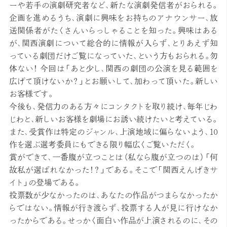
ーや若手の演劇研究者など、新たな演劇発信者がおられる。
企画を進めるうち、演劇に興味をお持ちのアナウンサー、放
送関係者がたくさんいらっしゃることを知った。興味はある
が、関西演劇について総合的に情報が入らず、とりあえず知
っている劇団だけご覧になっていた、という方もおられる。勿
体ない！ 今回は「あと少し、関西の劇団の公演を見る範囲を
広げて頂けないか？」とお願いして、加わって頂いた。新しい
お客様です。
今後も、発信力のある方々にコンタクトを取り続け、毎年じわ
じわと、新しいお客様を劇場にお誘い続けたいと考えている。
また、受賞作は特定のジャンル、上演地域に偏らないよう、10
作を選ぶ選考委員にもできる限り幅広くご覧いただく。
賞ができて、一番腹が立つことは（私なら腹が立つのは）「何
故私が選ばれなかった！？」である。そこで「関西えんげきサ
イト」の登場である。
投票数が少なかったのは、あなたの作品がつまらなかったか
らではない。情報が行き渡らず、投票する人が見に行けなか
ったからである。せっかく面白い作品が上演されるのに、その