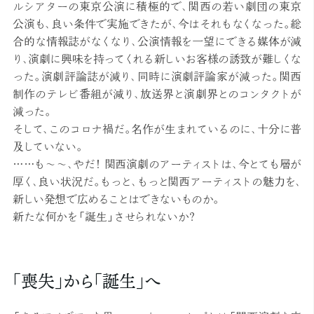
ルシアターの東京公演に積極的で、関西の若い劇団の東京
公演も、良い条件で実施できたが、今はそれもなくなった。総
合的な情報誌がなくなり、公演情報を一望にできる媒体が減
り、演劇に興味を持ってくれる新しいお客様の誘致が難しくな
った。演劇評論誌が減り、同時に演劇評論家が減った。関西
制作のテレビ番組が減り、放送界と演劇界とのコンタクトが
減った。
そして、このコロナ禍だ。名作が生まれているのに、十分に普
及していない。
……も～～、やだ！ 関西演劇のアーティストは、今とても層が
厚く、良い状況だ。もっと、もっと関西アーティストの魅力を、
新しい発想で広めることはできないものか。
新たな何かを「誕生」させられないか？
「喪失」から「誕生」へ