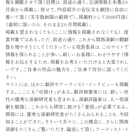
報を網羅させて頂く目標は、前述の通り。公演情報を本番2カ
月前から掲載し、併せて、内容紹介の宣伝文を劇団に自由に
書いて頂く（文字数制限の範囲で）。掲載料として3000円頂く
（最初に頂いたら、そのまま2カ月間掲載）。
掲載を望まれなくても（ここに情報を掲載されなくても）、授
賞対象ではある。ただ、前述の通り、これから関西演劇の観劇
数を増やそうとしてくださっている投票委員は、このサイトで
情報を得られることが多い。新しいお客様に、わかりやすく情
報をお伝えするため、掲載をお考えいただけると大変うれし
いです。ご自身の作品の魅力を、ご自身で存分に語ってくだ
さい。
サイトには、ほかに劇評やアーティスト・インタビューも掲載
する。
ここにも「仕掛け」がある。劇評執筆者には、新しい世
代の優秀な演劇研究者も含まれる。演劇評論家は、人一倍演
劇を勉強し、これからも研究し続ける「覚悟」が必要である。
関西には、優秀な演劇研究者がたくさんおられることも、今回
知ることができた。そういう方々に、この機会に、さらに関西
演劇をたくさんご覧いただき、論述して頂く。アーティスト・イ