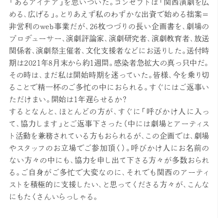
「あるアイデア」を思いついた。コンセプトは「関西演劇を広
める、広げる」。とりあえず私のわずかな出資で始める拙案＝
非営利のweb事業だが、26枚つづりの長い企画書を、劇場の
プロデューサー、演劇評論家、演劇研究者、演劇教育者、放送
関係者、演劇祭主催者、文化支援者などにお送りした。送付時
期は2021年8月末から約1週間。感染者急拡大の真っ只中だ。
その時は、まだ私は開始時期を迷っていた。皆様、今を乗り切
ることで精一杯のご多忙の中におられる。すぐにはご返事い
ただけまい。開始は1年遅らせるか？
するとなんと、ほとんどの方が、すぐに「呼びかけ人に入っ
て、協力します」とご返事下さった（中には劇場とアーティス
ト活動を兼務されている方もおられるが、この企画では、劇場
やスタッフのお立場でご参加頂く）。呼びかけ人にお名前の
ない方々の中にも、協力を申し出て下さる方々が多数おられ
る。ご自身がご多忙で大変なのに、それでも関西のアーティ
ストを積極的に支援したい、と思ってくださる方々が、こんな
にもたくさんいらっしゃる。