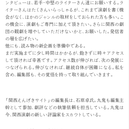
ンタビューは、若手・中堅のライターさん達にお願いする。ラ
イターさんはたくさんいらっしゃるが、これまで演劇を書く機
会がなく、ほかのジャンルの取材をしておられた方も多い。こ
の機会に、演劇もご専門に加えて頂きたい。さらに関西の劇
団の観劇を増やしていただけないかと、お願いした。発信者
の層を広げたい。
他にも、読み物の新企画を準備中である。
まだ実施までに少し時間はかかるが、飽きずに時々アクセス
して頂ければ幸甚です。アクセス数が伸びれば、次の発展に
つなげられる。伸びなければ、継続自体が困難になる。私を
含め、編集部も、その覚悟を持って取り組んでいきます。
「関西えんげきサイト」の編集長は、石原卓氏。九鬼も編集主
幹として参加、劇評などの執筆依頼を担当している。九鬼は
今、関西演劇の新しい評論家をスカウトしている。