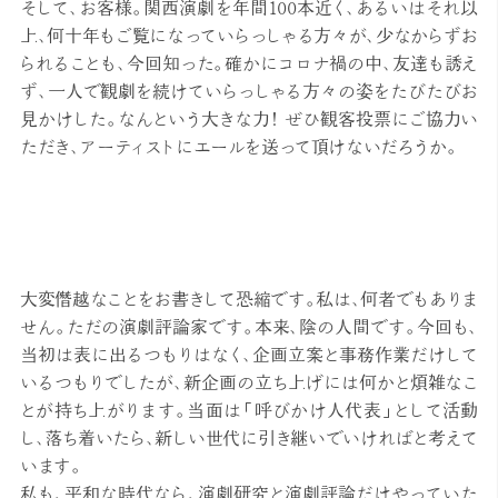
そして、お客様。関西演劇を年間100本近く、あるいはそれ以
上、何十年もご覧になっていらっしゃる方々が、少なからずお
られることも、今回知った。確かにコロナ禍の中、友達も誘え
ず、一人で観劇を続けていらっしゃる方々の姿をたびたびお
見かけした。なんという大きな力！ ぜひ観客投票にご協力い
ただき、アーティストにエールを送って頂けないだろうか。
大変僭越なことをお書きして恐縮です。私は、何者でもありま
せん。ただの演劇評論家です。本来、陰の人間です。今回も、
当初は表に出るつもりはなく、企画立案と事務作業だけして
いるつもりでしたが、新企画の立ち上げには何かと煩雑なこ
とが持ち上がります。当面は「呼びかけ人代表」として活動
し、落ち着いたら、新しい世代に引き継いでいければと考えて
います。
私も、平和な時代なら、演劇研究と演劇評論だけやっていた