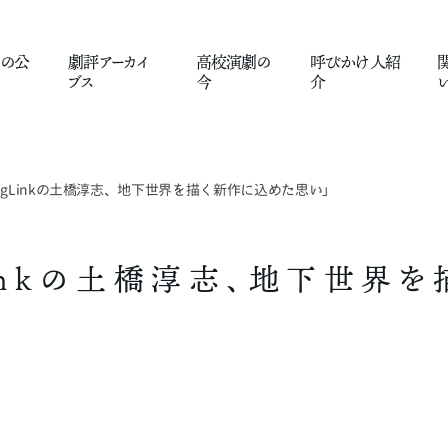
の
公
劇評
アーカイ
高校演劇
の
呼びかけ人
紹
ブス
今
介
singLinkの土橋淳志、地下世界を描く新作に込めた思い」
gLinkの土橋淳志、地下世界