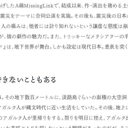
げしたA級MissingLinkで、結成以来、作・演出を務める
震災をテーマに合同公演を実施。その後も、震災後の日
。人の痛みは、他者には計り知れないという謙虚な態度は崩
が、彼の劇作の魅力だ。また、トリッキーなメタシアターの
ンド』は、地下世界が舞台。しかも設定は現代日本。意表を突
できないこともある
。その地下数百メートルに、淡路島ぐらいの面積の大空洞
アガルタ人が縄文時代に近い生活をしていた。その後、地上
のアガルタ人が里帰りをする。祭りを明日に控え、アガルタ