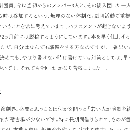
劇団員。今は当初からのメンバー3人と、その後入団した一
る時は参加するという、無理のない体制だ。劇団活動で重視
ということを常に考えています。ハラスメントが起きないよう
番2ヵ月前には脱稿するようにしています。本を早く仕上げる
。ただ、自分はなんでも準備をする方なのですが、一番思い
決めても、やはり書けない時は書けない。対策としては、早
いです。それでも今回は、かなり苦戦しました」。
と
演劇界。必要と思うことは何かを問うと「若い人が演劇を
はまだ稽古場が少ないです。特に長期間借りられて、ものが
すが、本番直前は、仮舞台を作って、実寸で稽古したいもの