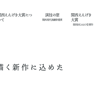
関西えんげき大賞
につ
演技の窓
関西えんげき
いて
大賞
を描く新作に込めた