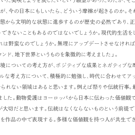
ていた美咲とよりを戻したいという願望があったのだが、そ
が、今の日本にもしいたら、どういう摩擦が起きるのか。そ
態から文明的な状態に進歩するのが歴史の必然であり、正
トできないこともあるのではないでしょうか。現代的生活を
れは野蛮なのでしょうか。無理にアップデートさせなければ
ウンド、地下世界というものを象徴的に考えました」。
境についての考え方が、ポジティブな成果とネガティブな
ラルな考え方について、積極的に勉強し、時代に合わせてア
せられない領域はあると思います。例えば祭りや伝統行事。
いました。動物愛護はヨーロッパから日本に伝わった価値観
が大切だと思います。伝統はなくならないものという前提で
索を作品の中で表現する。多様な価値観を持つ人が共生で
。