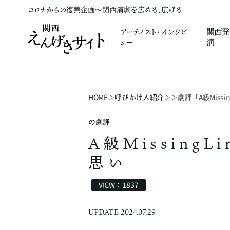
コロナからの復興企画～関西演劇を広める、広げる
アーティスト
・
インタビ
関西発
ュー
演
HOME
呼びかけ人紹介
劇評「A級Mis
＞
＞
＞
の劇評
A級Missin
思い
VIEW：1837
UPDATE 2024.07.29