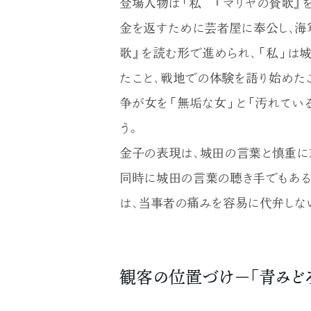
登場人物は「私 『マリヤの賛歌』
金を返すために芸者屋に奉公し、海
歌』を読む形で進められ、「私」は
たこと、戦地での体験を語り始めた
争が女を「無垢な女」と「汚れてい
う。
金子の表現は、城田の言葉と慎重に
同時に城田の言葉の聴き手でもある
は、当事者の痛みを容易に代弁しな
観客の位置づけ－「青みどろ