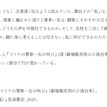
ことなく、注意深く伝えようと試みていた。舞台上の「私」は
し、慎重に編まれた語りと薄青い光は、観客にそれぞれの立
、どうその声を可視化できるのか。そして、女性を二分して
か。観た後に考えることは尽きない。私に何ができるのだろう
しん『マリヤの賛歌－石の叫び』1頁（劇場販売用の上演台本
ッシュ部分で行が変わっている。
『マリヤの賛歌－石の叫び』（劇場販売用の上演台本）。
）』岩波書店、2025。