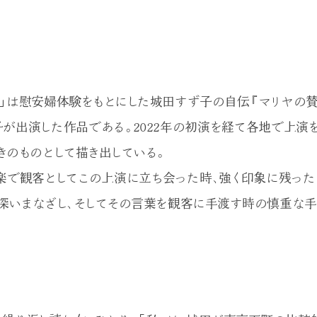
」は慰安婦体験をもとにした城田すず子の自伝『マリヤの賛
子が出演した作品である。2022年の初演を経て各地で上演
きのものとして描き出している。
ー倶楽で観客としてこの上演に立ち会った時、強く印象に残っ
深いまなざし、そしてその言葉を観客に手渡す時の慎重な手