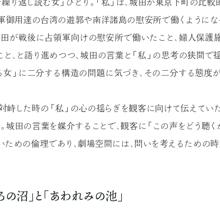
を繰り返し読む女」ひとり。「私」は、城田が東京下町の比較
軍御用達の台湾の遊郭や南洋諸島の慰安所で働くようにな
城田が戦後に占領軍向けの慰安所で働いたこと、婦人保護
こと、と語り進めつつ、城田の言葉と「私」の思考の狭間で揺
る女」に二分する構造の問題に気づき、その二分する態度
対峙した時の「私」の心の揺らぎを観客に向けて伝えていた
。城田の言葉を媒介することで、観客に「この声をどう聴く
いための倫理であり、劇場空間には、問いを考えるための時
の沼」と「あわれみの池」