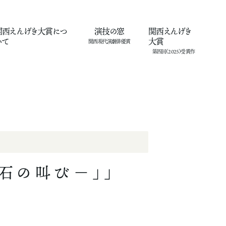
関西えんげき大賞
につ
演技の窓
関西えんげき
いて
大賞
石の叫び－」」