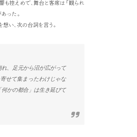
響も控えめで、舞台と客席は「観られ
があった。
を想い、次の台詞を言う。
崩れ、足元から沼が広がって
を寄せて集まったわけじゃな
「何かの都合」は生き延びて