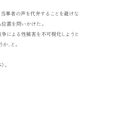
、当事者の声を代弁することを避けな
ち位置を問いかけた。
戦争による性被害を不可視化しようと
か、と。
）。