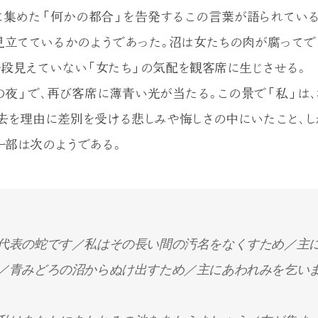
集めた「何かの都合」を告発するこの言葉が語られてい
て見立てているかのようであった。沼は女たちの肉が腐ってで
普段見えていない「女たち」の気配を観客席に生じさせる。
祭の夜」で、再び客席に薄青い光が当たる。この景で「私」は
去を理由に差別を受ける悲しみや悔しさの中にいたこと、し
一部は次のようである。
代表の蛇です／私はその長い間の汚名をなくすため／主
／青みどろの沼からぬけ出すため／主にあわれみを乞い