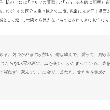
子、机の上には『マリヤの賛歌』と「石」。基本的に照明と音
る。だが、その区分を乗り越えて二度、客席に光が届く場面
安婦として死に、世間から見えないものとされてきた女性たち
める。気づかれるのが怖い。傷は痛んで、腐って、肉が
当たらない沼の底に、口を失い、かたまっている。身
て帰れず、死んでここに放りこまれた。女たちを集めた