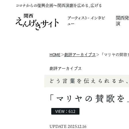
コロナからの復興企画～関西演劇を広める、広げる
アーティスト
・
インタビ
関西発
ュー
演
HOME
劇評アーカイブス
「マリヤの賛歌
＞
＞
劇評アーカイブス
どう言葉を伝えられるか
「マリヤの賛歌を
VIEW：612
UPDATE 2025.12.16