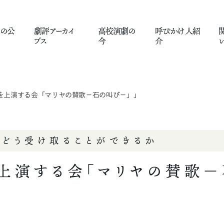
の
公
劇評
アーカイ
高校演劇
の
呼びかけ人
紹
ブス
今
介
を上演する会「マリヤの賛歌－石の叫び－」」
、どう受け取ることができるか
上演する会「マリヤの賛歌－